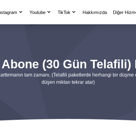
nstagram
Youtube
TikTok
Hakkımızda
Diğer Hizme
Abone (30 Gün Telafili) 
i arttırmanın tam zamanı. (Telafili paketlerde herhangi bir düşme
düşen miktarı tekrar atar)