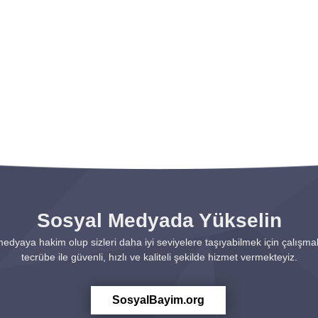
Sosyal Medyada Yükselin
 medyaya hakim olup sizleri daha iyi seviyelere taşıyabilmek için çalışmakt
tecrübe ile güvenli, hızlı ve kaliteli şekilde hizmet vermekteyiz.
SosyalBayim.org