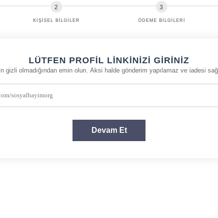
KIŞISEL BILGILER
ÖDEME BILGILERI
LÜTFEN PROFIL LINKINIZI GIRINIZ
izin gizli olmadığından emin olun. Aksi halde gönderim yapılamaz ve iadesi sa
Devam Et