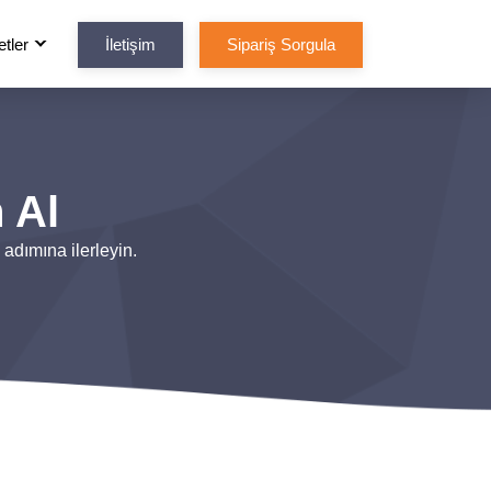
tler
İletişim
Sipariş Sorgula
 Al
adımına ilerleyin.