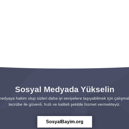
Sosyal Medyada Yükselin
 medyaya hakim olup sizleri daha iyi seviyelere taşıyabilmek için çalışmakt
tecrübe ile güvenli, hızlı ve kaliteli şekilde hizmet vermekteyiz.
SosyalBayim.org