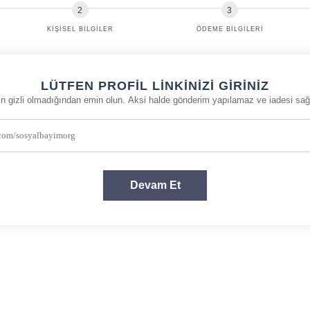
KIŞISEL BILGILER
ÖDEME BILGILERI
LÜTFEN PROFIL LINKINIZI GIRINIZ
izin gizli olmadığından emin olun. Aksi halde gönderim yapılamaz ve iadesi sa
Devam Et