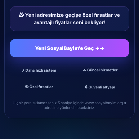
🎁 Yeni adresimize geçişe özel fırsatlar ve
avantajlı fiyatlar seni bekliyor!
Yeni SosyalBayim'e Geç →
→
🔥 Güncel hizmetler
⚡ Daha hızlı sistem
🎁 Özel fırsatlar
🔒 Güvenli altyapı
Hiçbir yere tıklamazsanız 5 saniye içinde www.sosyalbayim.org.tr
adresine yönlendirileceksiniz.